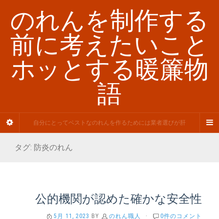
のれんを制作する
前に考えたいこと
ホッとする暖簾物
語
自分にとってベストなのれんを作るためには業者選びが肝
タグ:
防炎のれん
公的機関が認めた確かな安全性
5月 11, 2023
BY
のれん職人
·
0件のコメント