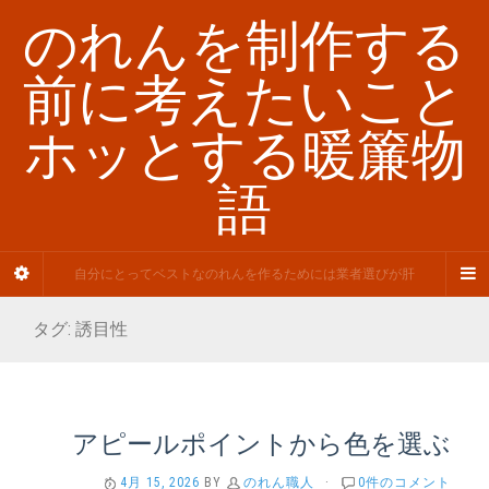
のれんを制作する
前に考えたいこと
ホッとする暖簾物
語
自分にとってベストなのれんを作るためには業者選びが肝
タグ:
誘目性
アピールポイントから色を選ぶ
4月 15, 2026
BY
のれん職人
·
0件のコメント