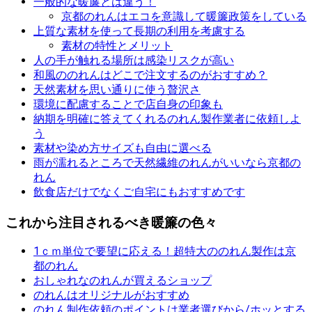
一般的な暖簾とは違う！
京都のれんはエコを意識して暖簾政策をしている
上質な素材を使って長期の利用を考慮する
素材の特性とメリット
人の手が触れる場所は感染リスクが高い
和風ののれんはどこで注文するのがおすすめ？
天然素材を思い通りに使う贅沢さ
環境に配慮することで店自身の印象も
納期を明確に答えてくれるのれん製作業者に依頼しよ
う
素材や染め方サイズも自由に選べる
雨が濡れるところで天然繊維のれんがいいなら京都の
れん
飲食店だけでなくご自宅にもおすすめです
これから注目されるべき暖簾の色々
1ｃｍ単位で要望に応える！超特大ののれん製作は京
都のれん
おしゃれなのれんが買えるショップ
のれんはオリジナルがおすすめ
のれん制作依頼のポイントは業者選びから/ホッとする