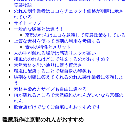
暖簾物語
のれん制作業者はココをチェック！価格が明瞭に示さ
れている
サイトマップ
一般的な暖簾とは違う！
京都のれんはエコを意識して暖簾政策をしている
上質な素材を使って長期の利用を考慮する
素材の特性とメリット
人の手が触れる場所は感染リスクが高い
和風ののれんはどこで注文するのがおすすめ？
天然素材を思い通りに使う贅沢さ
環境に配慮することで店自身の印象も
納期を明確に答えてくれるのれん製作業者に依頼しよ
う
素材や染め方サイズも自由に選べる
雨が濡れるところで天然繊維のれんがいいなら京都の
れん
飲食店だけでなくご自宅にもおすすめです
暖簾製作は京都のれんがおすすめ